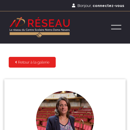
Bonjour,
connectez-vous
Retour à la galerie