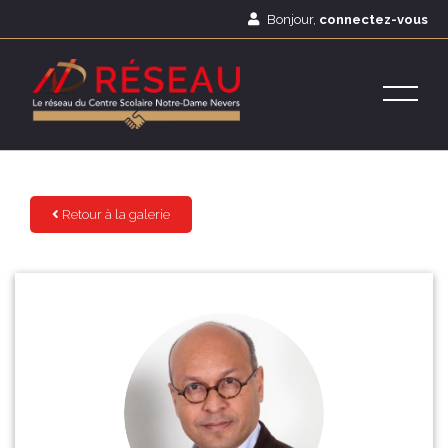
Bonjour,
connectez-vous
Retour à la galerie